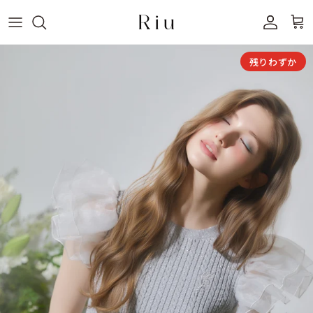
コンテンツへスキップ
アカウン
商品情報にスキップ
残りわずか