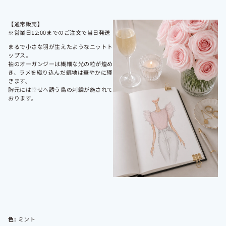
【通常販売】
※営業日12:00までのご注文で当日発送
まるで小さな羽が生えたようなニットト
ップス。
袖のオーガンジーは繊細な光の粒が煌め
き、ラメを織り込んだ編地は華やかに輝
きます。
胸元には幸せへ誘う鳥の刺繍が施されて
おります。
色:
ミント