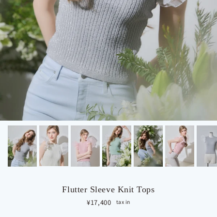
Flutter Sleeve Knit Tops
定価
¥17,400
tax in