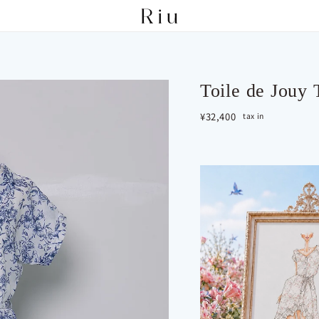
Toile de Jouy 
定価
¥32,400
tax in